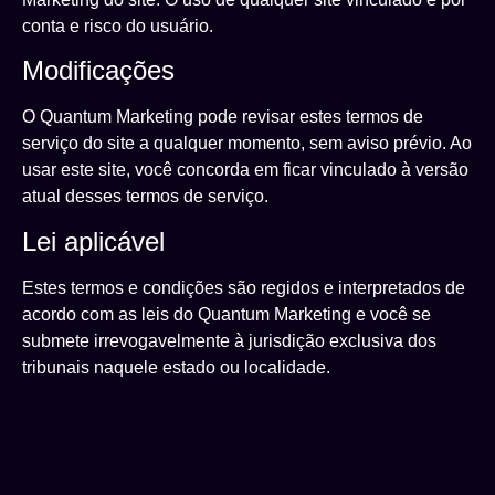
conta e risco do usuário.
Modificações
O Quantum Marketing pode revisar estes termos de
serviço do site a qualquer momento, sem aviso prévio. Ao
usar este site, você concorda em ficar vinculado à versão
atual desses termos de serviço.
Lei aplicável
Estes termos e condições são regidos e interpretados de
acordo com as leis do Quantum Marketing e você se
submete irrevogavelmente à jurisdição exclusiva dos
tribunais naquele estado ou localidade.
Criação de Sites em Florianópolis – Criação de Sites em São Paulo – Criação de Sites em Curitiba – Criação de Sites em Araranguá – Criação de Sites em Criciúma – Criação de Sites em Porto Alegre – Criação de Sites em Belo Horizonte – Criação de Sites em Campo Grande –
Criação de Sites em Brasilía – Criação de Sites em Balneário Camboriú – Criação de Sites em São João – Criação de Sites em Palhoça – Criação de Sites em Guarulhos – Criação de Sites em Joinville – Criação de Sites em Gramado e Canela